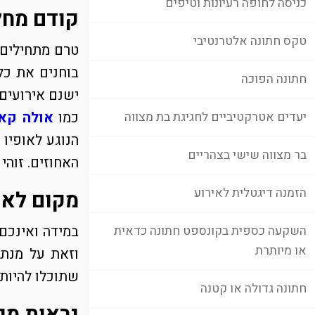
כניסה לחופה רעיונות וטיפים
קודם מחל
טקס חתונה אלטרנטיבי
טרם מתחילים 
בוחנים את כל
חתונה הפוכה
ישנם אירועים 
כמו
אולה קא
יעדים אטרקטיביים לחגיגת בת מצווה
הנוגע לאופיו
בר מצווה שישי בצהריים
האחוזים. זוה
הזמנה דיגטלית לאירוע
מקום לאירוע עד 150 איש 
במידה ואינכם
השקעה כספית בקונספט חתונה כדאית
או מיותרת
וזאת על מנת 
שתוכלו להיות 
חתונה גדולה או קטנה