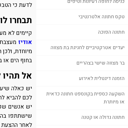
כניסה לחופה רעיונות וטיפים
לדעת כי הטבע
טקס חתונה אלטרנטיבי
תבחרו לו
חתונה הפוכה
קיימים לא מע
אודיז
מעצבת ת
יעדים אטרקטיביים לחגיגת בת מצווה
מיוחדת, ולכן 
בחוף הים או ב
בר מצווה שישי בצהריים
אל תהיו 
הזמנה דיגטלית לאירוע
יש כאלה שיעד
השקעה כספית בקונספט חתונה כדאית
לכם להביא להצ
או מיותרת
יש אנשים שקר
שישתתפו בהצע
חתונה גדולה או קטנה
לאחר ההצעת נ