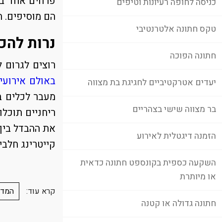
פרחים אחד בל
כניסה לחופה רעיונות וטיפים
הם מוסיפים. 
טקס חתונה אלטרנטיבי
נרות להכ
חתונה הפוכה
רוצים לגרום 
באולם אירועי
יעדים אטרקטיביים לחגיגת בת מצווה
מעבר לכלים ב
בר מצווה שישי בצהריים
ריחניים תוכל
את ההבדל בין 
הזמנה דיגטלית לאירוע
קייטרינג חלב
השקעה כספית בקונספט חתונה כדאית
או מיותרת
קרא עוד:
המדר
חתונה גדולה או קטנה