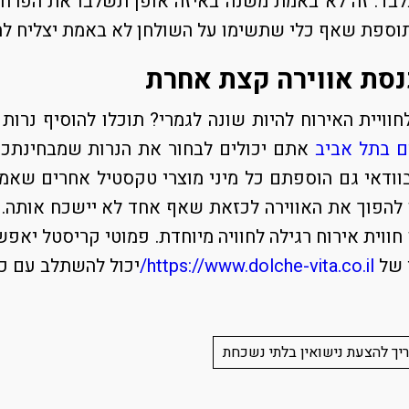
בד. זה לא באמת משנה באיזה אופן תשלבו את הפרחי
תוספת שאף כלי שתשימו על השולחן לא באמת יצליח לה
נסת אווירה קצת אחרת
לחוויית האירוח להיות שונה לגמרי? תוכלו להוסיף נר
ם בתל אביב
אתם יכולים לבחור את הנרות שמבחינתכם 
וודאי גם הוספתם כל מיני מוצרי טקסטיל אחרים שאמור
ו להפוך את האווירה לכזאת שאף אחד לא יישכח אותה
חווית אירוח רגילה לחוויה מיוחדת. פמוטי קריסטל יאפש
י של
https://www.dolche-vita.co.il/
יכול להשתלב עם כל
יך להצעת נישואין בלתי נשכחת